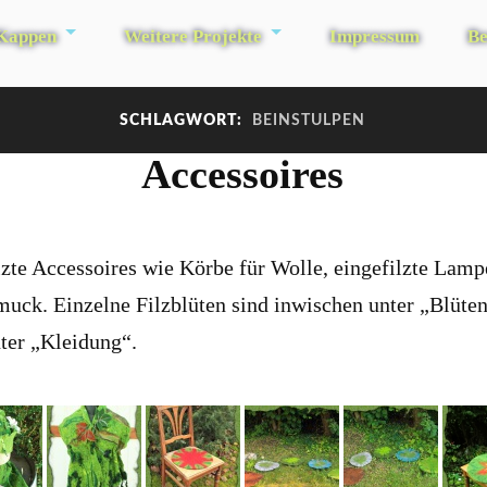
 Kappen
Weitere Projekte
Impressum
Be
SCHLAGWORT:
BEINSTULPEN
Accessoires
ilzte Accessoires wie Körbe für Wolle, eingefilzte Lam
uck. Einzelne Filzblüten sind inwischen unter „Blüten
ter „Kleidung“.